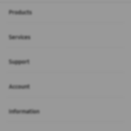
Buka
Footer Navigation
Products
Buka
Services
Buka
Support
Buka
Account
Buka
Information
Buka